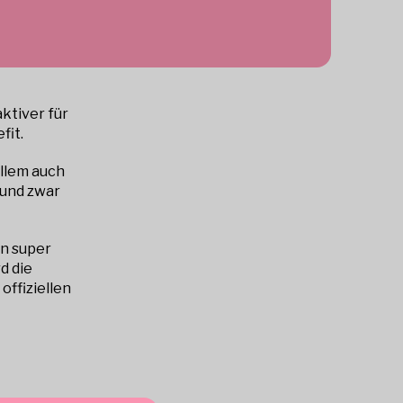
aktiver für
fit.
llem auch
 und zwar
en super
d die
ffiziellen