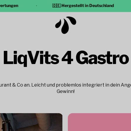
gen
🇩🇪 Hergestellt in Deutschland
LiqVits 4 Gastro
Pure-Garantie
ltigkeit
Uns
urant & Co an. Leicht und problemlos integriert in dein A
Gewinn!