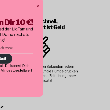
 Dir 10 €!
Leicht, Schnell,
Flexibel - Zeit ist Geld
ed der LiqFam und
uf Deine nächste
ng!
bei!
il. Du kannst Dich
LiqVits sind innerhalb von Sekunden jedem
. Mindestbestellwert
Produkt beigefügt. Kurz auf die Pumpe drücken
und fertig. Kostet dich keine Zeit - bringt aber
On-Top Umsatz!
ng
 Wir!