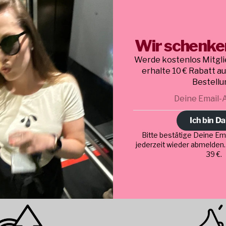
Wir schenken
Health Conscious
Customer
Werde kostenlos Mitgli
erhalte 10 € Rabatt a
Bestellu
Deine
E-
Mail
Ich bin Da
Bitte bestätige Deine Ema
Healthy ist der Mega-Trend bei Ernährung - aber
jederzeit wieder abmelden
bitte in lecker und ohne Verzicht. Mach deine
39 €.
Produkte Super Healthy - ohne Kompromisse
beim Geschmack.
ktive On-Top
Marketi
Marge
übernehmen