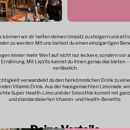
s können wir dir helfen deinen Umsatz zu steigern und attr
den zu werden: Mit uns bietest du einen einzigartigen Bene
egen immer mehr Wert auf nicht nur leckere, sondern vor a
Ernährung. Mit LiqVits kannst du ihnen genau das bieten –
verlässlich.
chtigkeit verwandelst du den herkömmlichen Drink zu ein
nden Vitamin Drink. Aus der hausgemachten Limonade, wir
hte Super Heatlh-Limo und der Smoothie kommt mit ganz o
und standardisierten Vitamin- und Health-Benefits.
Deine Vorteile