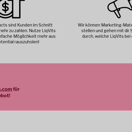
ucts sind Kunden im Schnitt
Wir können Marketing-Mater
mehr zu zahlen. Nutze LiqVits
stellen und gehen mit dir S
infache Möglichkeit mehr aus
durch, welche LiqVits bei
tential rauszuholen!
s.com
für
ebot!