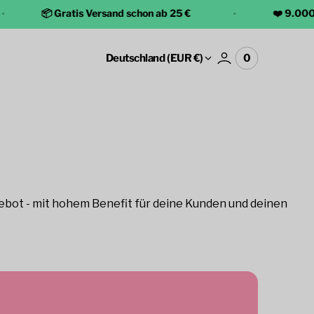
📦 Gratis Versand schon ab 25 €
❤️ 9.000+ Hap
Deutschland (EUR €)
0
0
Warenkorb
Elemente
anzeigen
ngebot - mit hohem Benefit für deine Kunden und deinen