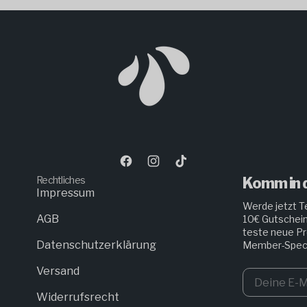
Facebook
Instagram
TikTok
Rechtliches
Komm in d
Impressum
Werde jetzt Te
AGB
10€ Gutschein
teste neue Pr
Datenschutzerklärung
Member-Speci
Versand
Widerrufsrecht
Deine