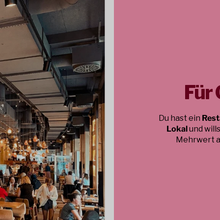
Für
Du hast ein
Rest
Lokal
und will
Mehrwert an