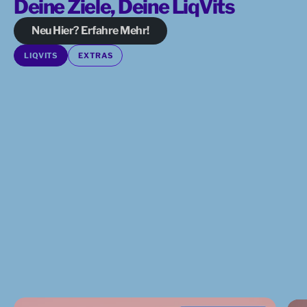
Deine Ziele, Deine LiqVits
Neu Hier? Erfahre Mehr!
LIQVITS
EXTRAS
Starter-
Ever