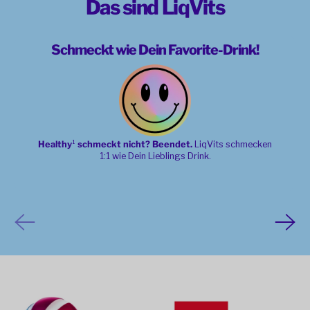
Das sind LiqVits
Schmeckt wie Dein Favorite-Drink!
Starter-Set (inkl. Gratis Cup)
4 Bewertungen
Verkaufspreis
Normaler
€38,99
€61,96
Healthy
¹
schmeckt nicht? Beendet.
LiqVits schmecken
Preis
1:1 wie Dein Lieblings Drink.